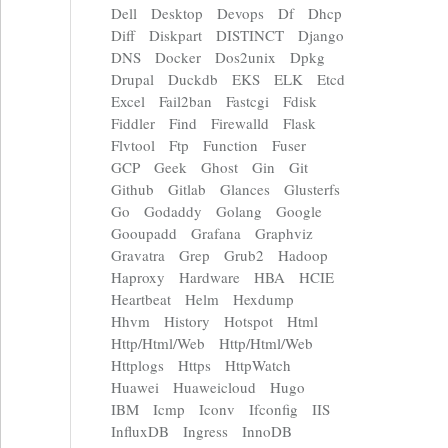
Dell
Desktop
Devops
Df
Dhcp
Diff
Diskpart
DISTINCT
Django
DNS
Docker
Dos2unix
Dpkg
Drupal
Duckdb
EKS
ELK
Etcd
Excel
Fail2ban
Fastcgi
Fdisk
Fiddler
Find
Firewalld
Flask
Flvtool
Ftp
Function
Fuser
GCP
Geek
Ghost
Gin
Git
Github
Gitlab
Glances
Glusterfs
Go
Godaddy
Golang
Google
Gooupadd
Grafana
Graphviz
Gravatra
Grep
Grub2
Hadoop
Haproxy
Hardware
HBA
HCIE
Heartbeat
Helm
Hexdump
Hhvm
History
Hotspot
Html
Http/Html/Web
Http/Html/Web
Httplogs
Https
HttpWatch
Huawei
Huaweicloud
Hugo
IBM
Icmp
Iconv
Ifconfig
IIS
InfluxDB
Ingress
InnoDB