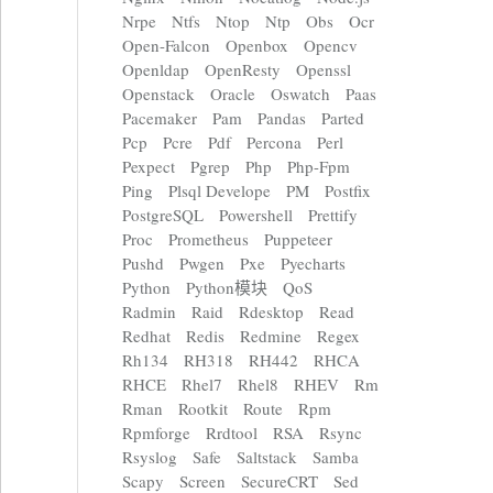
Nrpe
Ntfs
Ntop
Ntp
Obs
Ocr
Open-Falcon
Openbox
Opencv
Openldap
OpenResty
Openssl
Openstack
Oracle
Oswatch
Paas
Pacemaker
Pam
Pandas
Parted
Pcp
Pcre
Pdf
Percona
Perl
Pexpect
Pgrep
Php
Php-Fpm
Ping
Plsql Develope
PM
Postfix
PostgreSQL
Powershell
Prettify
Proc
Prometheus
Puppeteer
Pushd
Pwgen
Pxe
Pyecharts
Python
Python模块
QoS
Radmin
Raid
Rdesktop
Read
Redhat
Redis
Redmine
Regex
Rh134
RH318
RH442
RHCA
RHCE
Rhel7
Rhel8
RHEV
Rm
Rman
Rootkit
Route
Rpm
Rpmforge
Rrdtool
RSA
Rsync
Rsyslog
Safe
Saltstack
Samba
Scapy
Screen
SecureCRT
Sed