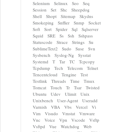
Selenium
Selinux
Seo
Seq
Session
Set
Shc
Sheepdog
Shell
Shopt
Sitemap
Skydns
Smokeping
Snffier
Snmp
Socket
Soft
Sort
Spider
Sql
Sqlserver
Squid
SRE
Ss
Ssh
Sshpass
Statuscode
Strace
Strings
Su
SublimeText2
Sudo
Suse
Svn
Sysbench
Syslog-Ng
Sysstat
Systemd
T
Tar
TC
Tcpcopy
Tcpdump
Tech
Telecom
Telnet
Tencentcloud
Tengine
Test
Testlink
Threads
Time
Tmux
Tomcat
Touch
Tr
Tsar
Twisted
Ubuntu
Udev
Ulimit
Unix
Unixbench
User-Agent
Useradd
Varnish
VBA
Vbs
Vercel
Vi
Vim
Visudo
Vmstat
Vmware
Vnc
Voice
Vpn
Vscode
Vsftp
Vsftpd
Vue
Watchdog
Web