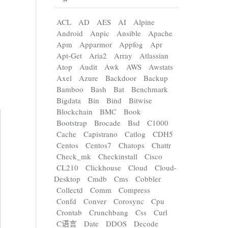
ACL
AD
AES
AI
Alpine
Android
Anpic
Ansible
Apache
Apm
Apparmor
Appfog
Apr
Apt-Get
Aria2
Array
Atlassian
Atop
Audit
Awk
AWS
Awstats
Axel
Azure
Backdoor
Backup
Bamboo
Bash
Bat
Benchmark
Bigdata
Bin
Bind
Bitwise
Blockchain
BMC
Book
Bootstrap
Brocade
Bsd
C1000
Cache
Capistrano
Catlog
CDH5
Centos
Centos7
Chatops
Chattr
Check_mk
Checkinstall
Cisco
CL210
Clickhouse
Cloud
Cloud-
Desktop
Cmdb
Cms
Cobbler
Collectd
Comm
Compress
Confd
Conver
Corosync
Cpu
Crontab
Crunchbang
Css
Curl
C语言
Date
DDOS
Decode