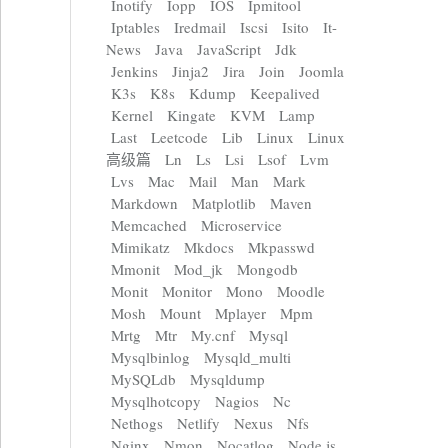
Inotify
Iopp
IOS
Ipmitool
Iptables
Iredmail
Iscsi
Isito
It-
News
Java
JavaScript
Jdk
Jenkins
Jinja2
Jira
Join
Joomla
K3s
K8s
Kdump
Keepalived
Kernel
Kingate
KVM
Lamp
Last
Leetcode
Lib
Linux
Linux
高级篇
Ln
Ls
Lsi
Lsof
Lvm
Lvs
Mac
Mail
Man
Mark
Markdown
Matplotlib
Maven
Memcached
Microservice
Mimikatz
Mkdocs
Mkpasswd
Mmonit
Mod_jk
Mongodb
Monit
Monitor
Mono
Moodle
Mosh
Mount
Mplayer
Mpm
Mrtg
Mtr
My.cnf
Mysql
Mysqlbinlog
Mysqld_multi
MySQLdb
Mysqldump
Mysqlhotcopy
Nagios
Nc
Nethogs
Netlify
Nexus
Nfs
Nginx
Nmon
Nocatlog
Node.js