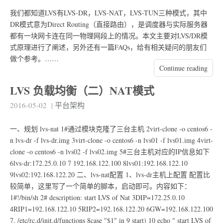
我们都知道LVS有LVS-DR，LVS-NAT，LVS-TUN三种模式，其中
DR模式意为Direct Routing（直接路由），是调度器与实际服务器
都有一块网卡连在同一物理网段上的情况。本文主要对LVS/DR模
式原理进行了阐述，另外还有一篇FAQs，给有相关疑问的朋友们
做个参考。……
Continue reading
LVS 负载均衡（二）NAT模式
2016-05-02
|
平台架构
一、规划 lvs-nat 1#通过模块克隆了三台主机 2virt-clone -o centos6 -
n lvs-dr -f lvs-dr.img 3virt-clone -o centos6 -n lvs01 -f lvs01.img 4virt-
clone -o centos6 -n lvs02 -f lvs02.img 5#三台主机对应的IP信息如下
6lvs-dr:172.25.0.10 7 192.168.122.100 8lvs01:192.168.122.10
9lvs02:192.168.122.20 二、lvs-nat配置 1、lvs-dr主机上配置 配置比
较简单，这里写了一个简单的脚本，启动即可。内容如下：
1#!/bin/sh 2# description: start LVS of Nat 3DIP=172.25.0.10
4RIP1=192.168.122.10 5RIP2=192.168.122.20 6GW=192.168.122.100
7. /etc/rc.d/init.d/functions 8case "$1" in 9 start) 10 echo " start LVS of