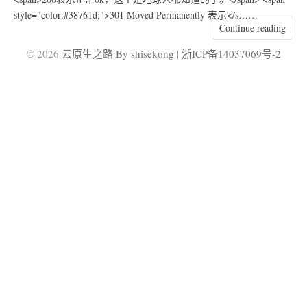
style="color:#38761d;">301 Moved Permanently 表示</s……
Continue reading
© 2026
云原生之路 By shisekong
|
浙ICP备14037069号-2