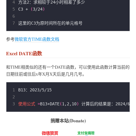
4
5
C3 + 
(
3/24
)
6
7
参考
微软官方TIME函数文档
Excel DATE函数
和TIME相类似的还有一个DATE函数，可以使用此函数计算当前的
日期往前或往后x年X月X天后是几月几号。
1
2
3
使用公式
=
B13+DATE
(
1,2,10
)
捐赠本站(Donate)