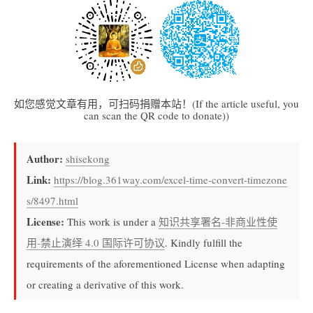
如您感觉文章有用，可扫码捐赠本站！(If the article useful, you
can scan the QR code to donate))
Author:
shisekong
Link:
https://blog.361way.com/excel-time-convert-timezone
s/8497.html
License:
This work is under a
知识共享署名-非商业性使
用-禁止演绎 4.0 国际许可协议
. Kindly fulfill the
requirements of the aforementioned License when adapting
or creating a derivative of this work.